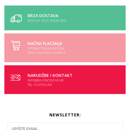
VP skladiste
Dostupno
BRZA DOSTAVA
DOSTAVA IDUĆI RADNI DAN
NAČINI PLAĆANJA
INTERNET BANKARSTVOM,
OPĆA UPLATNICA, KARTICE
NARUDŽBE I KONTAKT
INFO@BALONCENTAR.HR
TEL: 01/2955-200
NEWSLETTER: