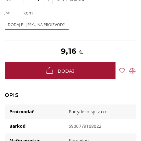
kom
JM:
DODAJ BILJEŠKU NA PROIZVOD?:
9,16
€
DODAJ
OPIS
Proizvodač
Partydeco sp. z o.o.
Barkod
5900779168022
Način prodaje
Komadno