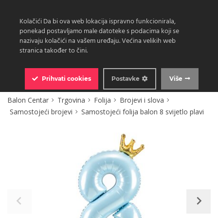
Kolačići Da bi ova web lokacija ispravno funkcionirala,
ponekad postavljamo male datoteke s podacima koji se
nazivaju kolačići na vašem uređaju. Većina velikih web
stranica također to čini.
0
Prihvati
cookies
Postavke
Više
Balon Centar
Trgovina
Folija
Brojevi i slova
Samostojeći brojevi
Samostojeći folija balon 8 svijetlo plavi