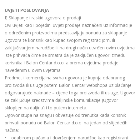
UVJETI POSLOVANJA
I) Sklapanje i raskid ugovora o prodaji
Ovi uvjeti kao i pojedini uvjeti prodaje naznačeni uz informacije
o određenim proizvodima predstavljaju ponudu za sklapanje
ugovora te korisnik kao kupac svojom registracijom, ili
zaključivanjem narudžbe ili na drugi način utvrđen ovim uvjetima
iste prihvaća čime se smatra da je zaključen ugovor između
korisnika i Balon Centar d.o.o. a prema uvjetima prodaje
navedenim u ovim uvjetima.
Predmet i komercijalna svrha ugovora je kupnja odabranog
proizvoda ili usluge putem Balon Centar webshopa uz plaćanje
odgovarajuće naknade – cijene toga proizvoda ili usluge. Ugovor
se zaključuje sredstvima daljinske komunikacije (Ugovor
sklopljen na daljinu) i to putem interneta.
Ugovor stupa na snagu i obvezuje od trenutka kada korisnik
prihvati ponudu od Balon Centar d.o.o. na jedan od slijedećih
načina:
• odabirom plaćanja i dovršenjem narudžbe kao registrirani