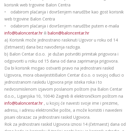
korisnik web trgovine Balon Centra
• odabirom plaćanja i dovršenjem narudžbe kao gost korisnik
web trgovine Balon Centra
• odabirom plaćanja i dovršenjem narudžbe putem e-maila
info@baloncentar.hr
ili
balon@baloncentar.hr
a) Korisnik može jednostrano raskinuti Ugovor u roku od 14
(četrnaest) dana bez navođenja razloga.
b) Balon Centar d.o.o. je dužan potvrditi primitak prigovora i
odgovoriti u roku od 15 dana od dana zaprimanja prigovora.
Da bi korisnik mogao ostvariti pravo na jednostrani raskid
Ugovora, mora obavijestitiBalon Centar d.o.o. o svojoj odluci o
jednostranom raskidu Ugovora prije isteka roka i to
nedvosmislenom izjavom poslanom poštom (na Balon Centar
d.o.o., Liganjska 10, 10040 Zagreb ili elektroničkom poštom na
info@baloncentar.hr
, u kojoj će navesti svoje ime i prezime,
adresu, i adresu elektroničke pošte, a može koristiti i navedeni
pisani obrazac za jednostrani raskid Ugovora.
Rok za jednostrani raskid Ugovora iznosi 14 (četrnaest) dana od