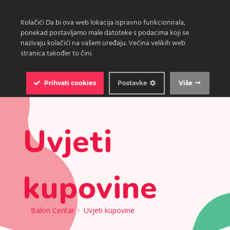
Kolačići Da bi ova web lokacija ispravno funkcionirala,
ponekad postavljamo male datoteke s podacima koji se
nazivaju kolačići na vašem uređaju. Većina velikih web
stranica također to čini.
0
Prihvati
cookies
Postavke
Više
Uvjeti
kupovine
Balon Centar
Uvjeti kupovine