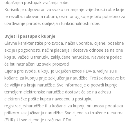
objašnjen postupak vraćanja robe.
Korisnik je odgovoran za svako umanjenje vrijednosti robe koje
je rezultat rukovanja robom, osim onog koje je bilo potrebno za
utvrđivanje prirode, obilježja i funkcionalnosti robe.
Uvjeti i postupak kupnje
Glavne karakteristike proizvoda, način uporabe, cijene, posebne
akcije i pogodnosti, načini plaćanja i dostave odnose se na one
koji su važeći u trenutku zaključene narudžbe. Navedeni podaci
će biti naznačeni uz svaki proizvod.
Cijena proizvoda, u koju je uključen iznos PDV-a, vidljivi su u
košarici za kupnju prije zaključenja narudžbe. Trošak dostave biti
će vidljiv na kraju narudžbe. Sve informacije o potvrdi kupnje
temeljem elektronske narudžbe dostavit će se na adresu
elektroničke pošte kupca navedenu u postupku
registracije/narudžbe ili u košarici za kupnju pri unosu podataka
prilikom zaključivanja narudžbe. Sve cijene su izražene u eurima
(EUR). U sve cijene je uračunat PDV.