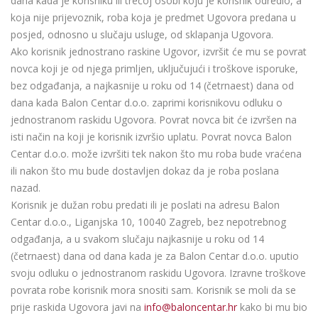
dana kada je korisniku ili trećoj osobi koju je korisnik odredio, a
koja nije prijevoznik, roba koja je predmet Ugovora predana u
posjed, odnosno u slučaju usluge, od sklapanja Ugovora.
Ako korisnik jednostrano raskine Ugovor, izvršit će mu se povrat
novca koji je od njega primljen, uključujući i troškove isporuke,
bez odgađanja, a najkasnije u roku od 14 (četrnaest) dana od
dana kada Balon Centar d.o.o. zaprimi korisnikovu odluku o
jednostranom raskidu Ugovora. Povrat novca bit će izvršen na
isti način na koji je korisnik izvršio uplatu. Povrat novca Balon
Centar d.o.o. može izvršiti tek nakon što mu roba bude vraćena
ili nakon što mu bude dostavljen dokaz da je roba poslana
nazad.
Korisnik je dužan robu predati ili je poslati na adresu Balon
Centar d.o.o., Liganjska 10, 10040 Zagreb, bez nepotrebnog
odgađanja, a u svakom slučaju najkasnije u roku od 14
(četrnaest) dana od dana kada je za Balon Centar d.o.o. uputio
svoju odluku o jednostranom raskidu Ugovora. Izravne troškove
povrata robe korisnik mora snositi sam. Korisnik se moli da se
prije raskida Ugovora javi na
info@baloncentar.hr
kako bi mu bio