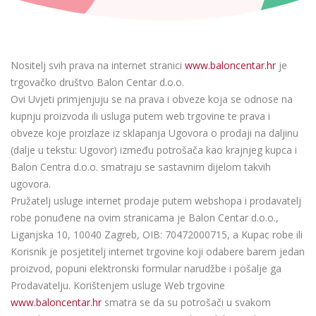
Nositelj svih prava na internet stranici
www.baloncentar.hr
je
trgovačko društvo Balon Centar d.o.o.
Ovi Uvjeti primjenjuju se na prava i obveze koja se odnose na
kupnju proizvoda ili usluga putem web trgovine te prava i
obveze koje proizlaze iz sklapanja Ugovora o prodaji na daljinu
(dalje u tekstu: Ugovor) između potrošača kao krajnjeg kupca i
Balon Centra d.o.o. smatraju se sastavnim dijelom takvih
ugovora.
Pružatelj usluge internet prodaje putem webshopa i prodavatelj
robe ponuđene na ovim stranicama je Balon Centar d.o.o.,
Liganjska 10, 10040 Zagreb, OIB: 70472000715, a Kupac robe ili
Korisnik je posjetitelj internet trgovine koji odabere barem jedan
proizvod, popuni elektronski formular narudžbe i pošalje ga
Prodavatelju. Korištenjem usluge Web trgovine
www.baloncentar.hr
smatra se da su potrošači u svakom