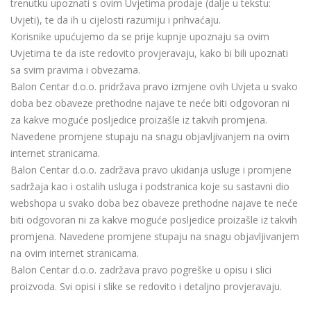
trenutku upoznati s ovim Uvjetima prodaje (dalje u tekstu:
Uvjeti), te da ih u cijelosti razumiju i prihvaćaju.
Korisnike upućujemo da se prije kupnje upoznaju sa ovim
Uvjetima te da iste redovito provjeravaju, kako bi bili upoznati
sa svim pravima i obvezama.
Balon Centar d.o.o. pridržava pravo izmjene ovih Uvjeta u svako
doba bez obaveze prethodne najave te neće biti odgovoran ni
za kakve moguće posljedice proizašle iz takvih promjena.
Navedene promjene stupaju na snagu objavljivanjem na ovim
internet stranicama.
Balon Centar d.o.o. zadržava pravo ukidanja usluge i promjene
sadržaja kao i ostalih usluga i podstranica koje su sastavni dio
webshopa u svako doba bez obaveze prethodne najave te neće
biti odgovoran ni za kakve moguće posljedice proizašle iz takvih
promjena. Navedene promjene stupaju na snagu objavljivanjem
na ovim internet stranicama.
Balon Centar d.o.o. zadržava pravo pogreške u opisu i slici
proizvoda. Svi opisi i slike se redovito i detaljno provjeravaju.