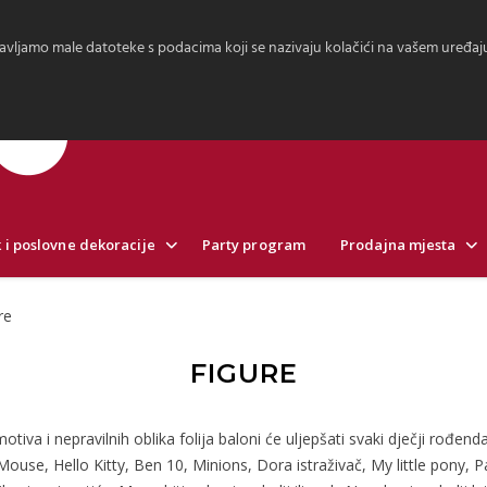
avljamo male datoteke s podacima koji se nazivaju kolačići na vašem uređaju.
 i poslovne dekoracije
Party program
Prodajna mjesta
re
FIGURE
otiva i nepravilnih oblika folija baloni će uljepšati svaki dječji rođen
ouse, Hello Kitty, Ben 10, Minions, Dora istraživač, My little pony,