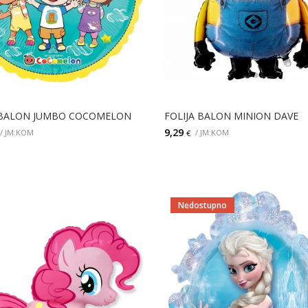
 BALON JUMBO COCOMELON
FOLIJA BALON MINION DAVE
9,29
/ JM:KOM
/ JM:KOM
€
DODAJ
DODAJ
Nedostupno