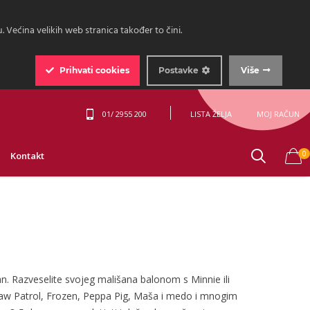
 Većina velikih web stranica također to čini.
Prihvati
cookies
Postavke
Više
01/ 2955 200
LISTA ŽELJA
MOJ RAČUN
0
Kontakt
dan. Razveselite svojeg mališana balonom s Minnie ili
 Paw Patrol, Frozen, Peppa Pig, Maša i medo i mnogim