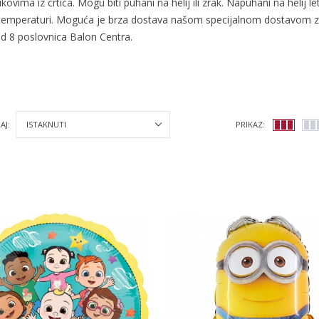
ikovima iz crtića. Mogu biti puhani na helij ili zrak. Napuhani na helij 
temperaturi. Moguća je brza dostava našom specijalnom dostavom z
d 8 poslovnica Balon Centra.
AJ:
PRIKAZ: