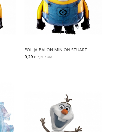
FOLIJA BALON MINION STUART
9,29
/ JM:KOM
€
DODAJ