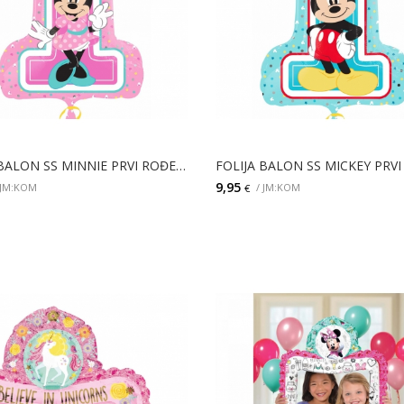
FOLIJA BALON SS MINNIE PRVI ROĐENDAN
9,95
 JM:KOM
/ JM:KOM
€
DODAJ
DODAJ