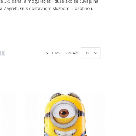
lete 3-5 dana, a mogu letjeti i duže ako se čuvaju na
a Zagreb, GLS dostavnom službom ili osobno u
53 ITEMS
PRIKAŽI: