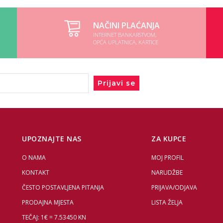
NAČINI PLAĆANJA
INTERNET BANKARSTVOM,
OPĆA UPLATNICA, KARTICE
Prijavi se
UPOZNAJTE NAS
ZA KUPCE
O NAMA
MOJ PROFIL
KONTAKT
NARUDŽBE
ČESTO POSTAVLJENA PITANJA
PRIJAVA/ODJAVA
PRODAJNA MJESTA
LISTA ŽELJA
TEČAJ: 1€ = 7.53450 KN