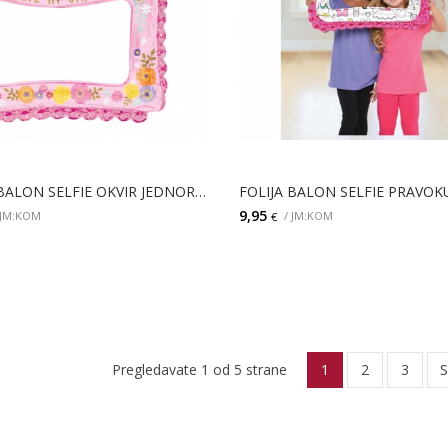
FOLIJA BALON SELFIE OKVIR JEDNOROG
9,95
 JM:KOM
/ JM:KOM
€
DODAJ
DODAJ
Pregledavate 1 od 5 strane
1
2
3
S