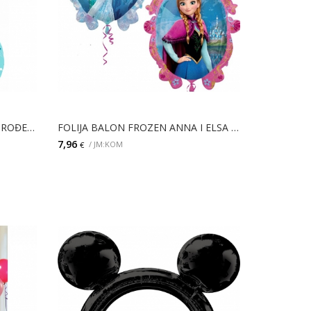
FOLIJA BALON SS MICKEY PRVI ROĐENDAN
FOLIJA BALON FROZEN ANNA I ELSA STREETTREAT
7,96
/ JM:KOM
€
DODAJ