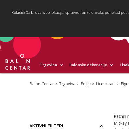
Kolačići Da bi ova web lokacija ispravno funkcionirala, ponekad post
Trgovina
Balonske dekoracije
Tisak
Balon Centar
Trgovina
Folija
Licencirani
Figu
Raznih m
Mickey M
AKTIVNI FILTERI