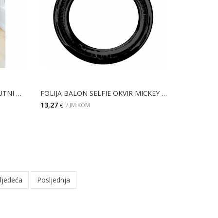
FOLIJA BALON SELFIE PRAVOKUTNI OKVIR MINNIE MOUSE
FOLIJA BALON SELFIE OKVIR MICKEY MOUSE
13,27
/ JM:KOM
€
DODAJ
ljedeća
Posljednja