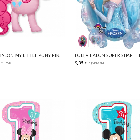
FOLIJA BALON MY LITTLE PONY PINKIE PIE PK
FOLIJA BALON SUPER SHAPE 
9,95
 JM:PAK
/ JM:KOM
€
DODAJ
DETALJI