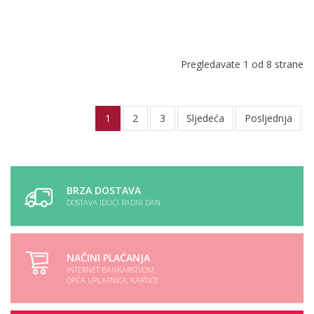
Pregledavate 1 od 8 strane
1
2
3
Sljedeća
Posljednja
BRZA DOSTAVA
DOSTAVA IDUĆI RADNI DAN
NAČINI PLAĆANJA
INTERNET BANKARSTVOM,
OPĆA UPLATNICA, KARTICE