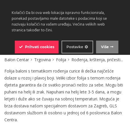
Kolačići Da bi ova web lokacija ispravno funkcionirala,
ponekad postavljamo male datoteke s podacima koji se
nazivaju kolačići na vašem uređaju. Većina velikih web
stranica također to čini.
0
Prihvati
cookies
Postavke
Više
Balon Centar
Trgovina
Folija
Rođenja, krštenja, pričesti...
Folija baloni s tematikom rođenja curice ili dečka najčešće
dolaze u rozoj i plavoj boji. Veliki izbor folija s temom rođenja
djeteta garantira da će svatko pronaći nešto za sebe. Mogu biti
puhani na helij ili zrak. Napuhani na helij lete 3-5 dana, a mogu
letjeti i duže ako se čuvaju na sobnoj temperaturi. Moguća je
brza dostava našom specijalnom dostavom za Zagreb, GLS
dostavnom službom ili osobno u jednoj od 6 poslovnica Balon
Centra.