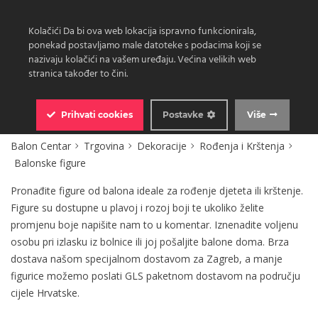
Kolačići Da bi ova web lokacija ispravno funkcionirala,
ponekad postavljamo male datoteke s podacima koji se
nazivaju kolačići na vašem uređaju. Većina velikih web
stranica također to čini.
0
Prihvati
cookies
Postavke
Više
Balon Centar
Trgovina
Dekoracije
Rođenja i Krštenja
Balonske figure
Pronađite figure od balona ideale za rođenje djeteta ili krštenje.
Figure su dostupne u plavoj i rozoj boji te ukoliko želite
promjenu boje napišite nam to u komentar. Iznenadite voljenu
osobu pri izlasku iz bolnice ili joj pošaljite balone doma. Brza
dostava našom specijalnom dostavom za Zagreb, a manje
figurice možemo poslati GLS paketnom dostavom na području
cijele Hrvatske.