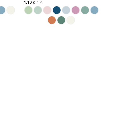
1,10
/ JM:
€
ODABERITE OPCIJU