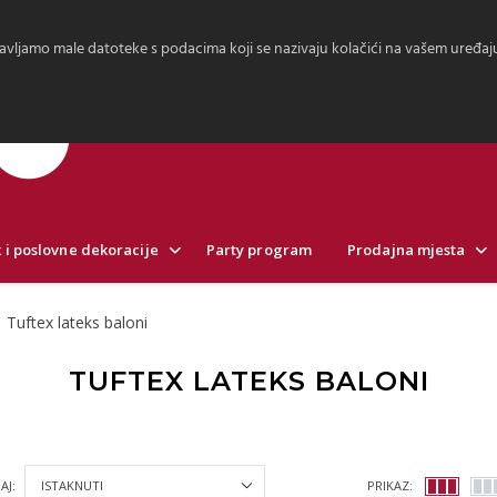
avljamo male datoteke s podacima koji se nazivaju kolačići na vašem uređaju.
 i poslovne dekoracije
Party program
Prodajna mjesta
Tuftex lateks baloni
TUFTEX LATEKS BALONI
AJ:
PRIKAZ: