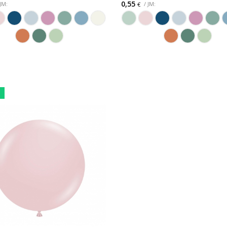
0,55
 JM:
/ JM:
€
ODABERITE OPCIJU
ODABERITE OPCIJU