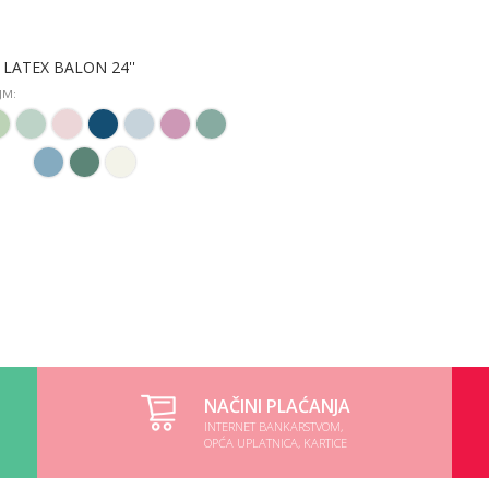
 LATEX BALON 24''
 JM:
ODABERITE OPCIJU
NAČINI PLAĆANJA
INTERNET BANKARSTVOM,
OPĆA UPLATNICA, KARTICE