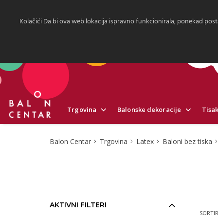
Kolačići Da bi ova web lokacija ispravno funkcionirala, ponekad post
Trgovina
Balonske dekoracije
Tisak
Balon Centar
Trgovina
Latex
Baloni bez tiska
AKTIVNI FILTERI
SORTIR