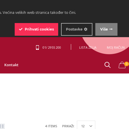
 Većina velikih web stranica također to čini.
Prihvati
cookies
Postavke
Više
01/ 2955 200
LISTA ŽELJA
MOJ RAČUN
0
Kontakt
4 ITEMS
PRIKAŽI: