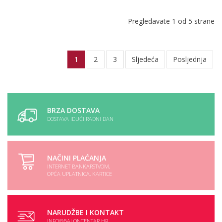
Pregledavate 1 od 5 strane
1
2
3
Sljedeća
Posljednja
BRZA DOSTAVA
DOSTAVA IDUĆI RADNI DAN
NAČINI PLAĆANJA
INTERNET BANKARSTVOM,
OPĆA UPLATNICA, KARTICE
NARUDŽBE I KONTAKT
INFO@BALONCENTAR.HR