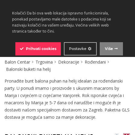
Kolačići Da bi ova web lokacija ispravno funkcionirala,
ponekad postavljamo male datoteke s podacima koji se
nazivaju kolačići na vašem uređaju. Većina velikih web
stranica također to čini.
0
Prihvati
cookies
Postavke
Više
Balon Centar
Trgovina
Dekoracije
Rođendani
Balonski buketi na helij
Pronađite bunt balona puhan na helij idealan za rođendanski
party. U ponudi imamo i proizvode s ukusnim macarons by
Marija i cvijećem iz cvjećarne Vanjorek. Rok isporuke cvijeća i
macarons by Marija je 5-7 dana od narudžbe i moguće ih je
dostaviti našom specijalnom dostavom za Zagreb. Paketna GLS
dostava je moguća samo za manje dekoracije.