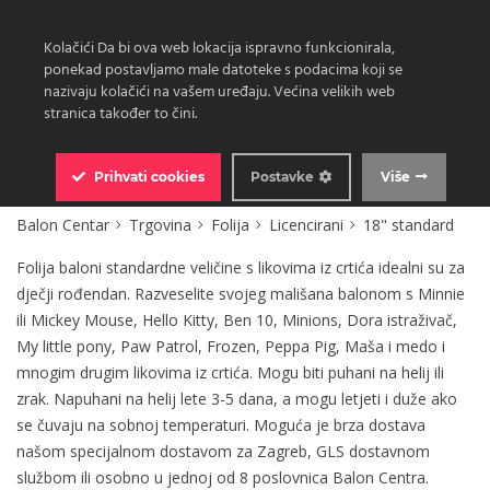
Kolačići Da bi ova web lokacija ispravno funkcionirala,
ponekad postavljamo male datoteke s podacima koji se
nazivaju kolačići na vašem uređaju. Većina velikih web
stranica također to čini.
0
Prihvati
cookies
Postavke
Više
Balon Centar
Trgovina
Folija
Licencirani
18" standard
Folija baloni standardne veličine s likovima iz crtića idealni su za
dječji rođendan. Razveselite svojeg mališana balonom s Minnie
ili Mickey Mouse, Hello Kitty, Ben 10, Minions, Dora istraživač,
My little pony, Paw Patrol, Frozen, Peppa Pig, Maša i medo i
mnogim drugim likovima iz crtića. Mogu biti puhani na helij ili
zrak. Napuhani na helij lete 3-5 dana, a mogu letjeti i duže ako
se čuvaju na sobnoj temperaturi. Moguća je brza dostava
našom specijalnom dostavom za Zagreb, GLS dostavnom
službom ili osobno u jednoj od 8 poslovnica Balon Centra.