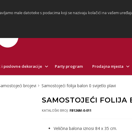
avljamo male datoteke s podacima koji se nazivaju kolačići na vašem uređaju.
 i poslovne dekoracije
Party program
Prodajna mjesta
Samostojeći brojevi
Samostojeći folija balon 0 svijetlo plavi
SAMOSTOJEĆI FOLIJA 
KATALOŠKI BROJ:
FB126M-0-011
Veličina balona iznosi 84 x 35 cm.