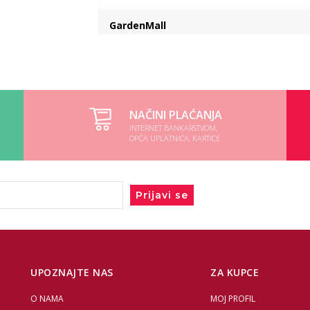
GardenMall
VP skladiste
NAČINI PLAĆANJA
INTERNET BANKARSTVOM,
OPĆA UPLATNICA, KARTICE
Prijavi se
UPOZNAJTE NAS
ZA KUPCE
O NAMA
MOJ PROFIL