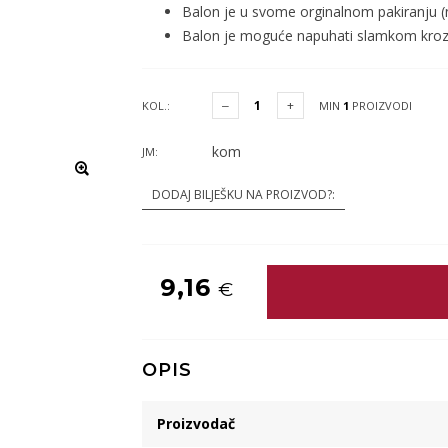
Balon je u svome orginalnom pakiranju (
Balon je moguće napuhati slamkom kroz n
KOL.:
MIN
1
PROIZVODI
kom
JM:
DODAJ BILJEŠKU NA PROIZVOD?:
9,16
€
OPIS
Proizvodač