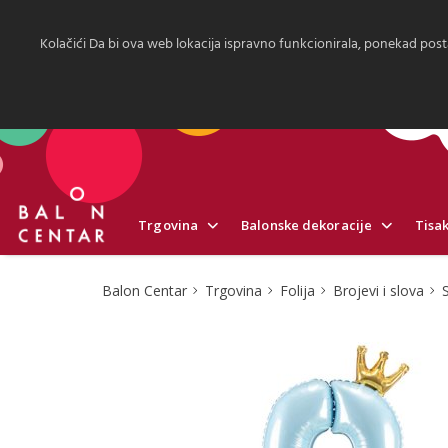
Kolačići Da bi ova web lokacija ispravno funkcionirala, ponekad post
Trgovina
Balonske dekoracije
Tisak
Balon Centar
Trgovina
Folija
Brojevi i slova