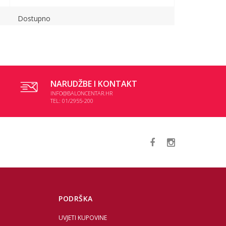
Dostupno
Nedostupno
NARUDŽBE I KONTAKT
INFO@BALONCENTAR.HR
TEL: 01/2955-200
PODRŠKA
UVJETI KUPOVINE