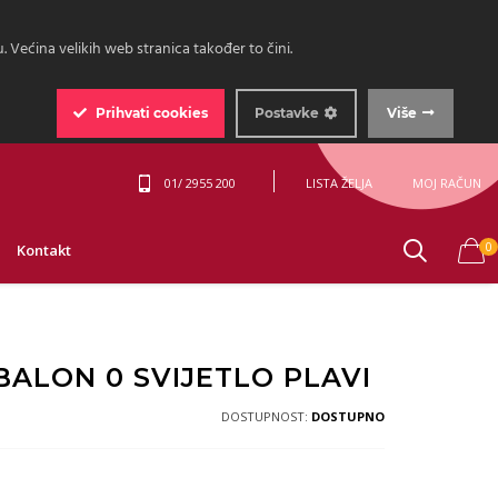
 Većina velikih web stranica također to čini.
Prihvati
cookies
Postavke
Više
01/ 2955 200
LISTA ŽELJA
MOJ RAČUN
0
Kontakt
BALON 0 SVIJETLO PLAVI
DOSTUPNOST:
DOSTUPNO