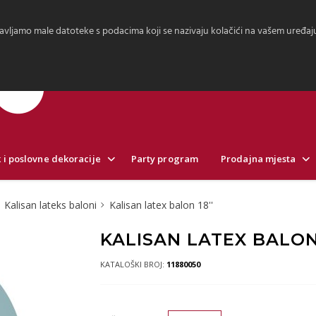
avljamo male datoteke s podacima koji se nazivaju kolačići na vašem uređaju.
 i poslovne dekoracije
Party program
Prodajna mjesta
Kalisan lateks baloni
Kalisan latex balon 18''
KALISAN LATEX BALON
KATALOŠKI BROJ:
11880050