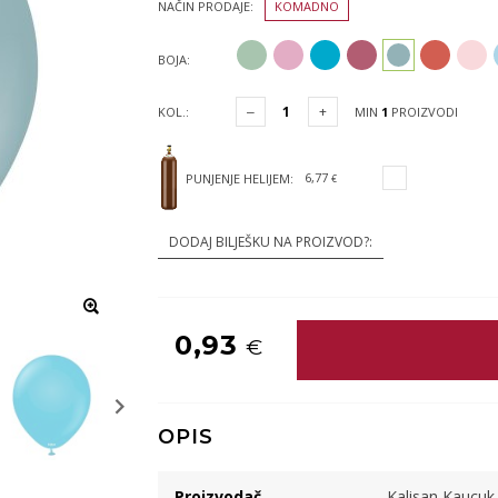
NAČIN PRODAJE:
KOMADNO
BOJA:
KOL.:
MIN
1
PROIZVODI
6,77
PUNJENJE HELIJEM:
€
DODAJ BILJEŠKU NA PROIZVOD?:
0,93
€
OPIS
Proizvodač
Kalisan Kaucuk S