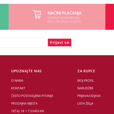
NAČINI PLAĆANJA
INTERNET BANKARSTVOM,
OPĆA UPLATNICA, KARTICE
Prijavi se
UPOZNAJTE NAS
ZA KUPCE
O NAMA
MOJ PROFIL
KONTAKT
NARUDŽBE
ČESTO POSTAVLJENA PITANJA
PRIJAVA/ODJAVA
PRODAJNA MJESTA
LISTA ŽELJA
TEČAJ: 1€ = 7.53450 KN