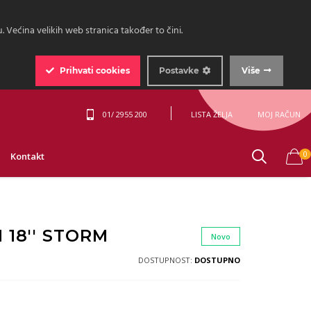
 Većina velikih web stranica također to čini.
Prihvati
cookies
Postavke
Više
01/ 2955 200
LISTA ŽELJA
MOJ RAČUN
0
Kontakt
 18'' STORM
Novo
DOSTUPNOST:
DOSTUPNO