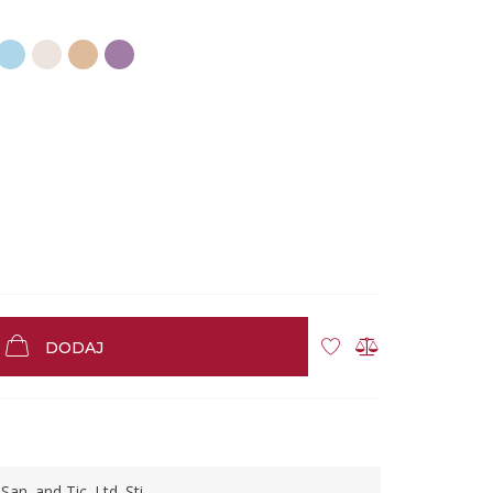
DODAJ
an. and Tic. Ltd. Şti