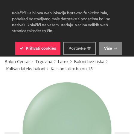
Kolačići Da bi ova web lokacija ispravno funkcionirala,
ponekad postavljamo male datoteke s podacima koji se
nazivaju kolačići na vašem uređaju. Većina velikih web
stranica također to čini.
0
Prihvati
cookies
Postavke
Više
Balon Centar
Trgovina
Latex
Baloni bez tiska
Kalisan lateks baloni
Kalisan latex balon 18''