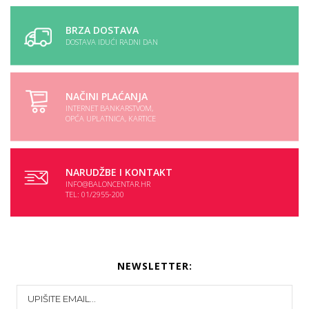
VP skladiste
Dostupno
BRZA DOSTAVA
DOSTAVA IDUĆI RADNI DAN
NAČINI PLAĆANJA
INTERNET BANKARSTVOM,
OPĆA UPLATNICA, KARTICE
NARUDŽBE I KONTAKT
INFO@BALONCENTAR.HR
TEL: 01/2955-200
NEWSLETTER: