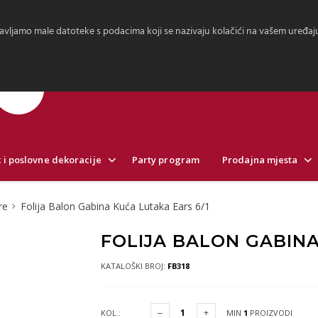
avljamo male datoteke s podacima koji se nazivaju kolačići na vašem uređaju.
 i poslovne dekoracije
Party program
Prodajna mjesta
re
Folija Balon Gabina Kuća Lutaka Ears 6/1
FOLIJA BALON GABINA
KATALOŠKI BROJ:
FB318
KOL.:
MIN
1
PROIZVODI