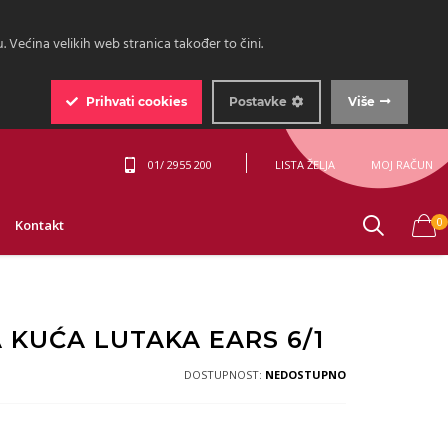
 Većina velikih web stranica također to čini.
Prihvati
cookies
Postavke
Više
01/ 2955 200
LISTA ŽELJA
MOJ RAČUN
0
Kontakt
 KUĆA LUTAKA EARS 6/1
DOSTUPNOST:
NEDOSTUPNO