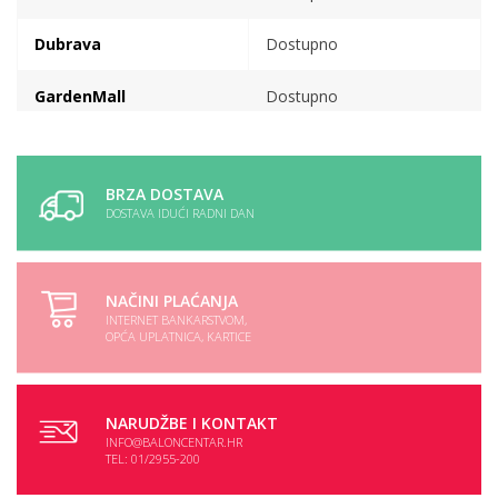
Dubrava
Dostupno
GardenMall
Dostupno
VP skladiste
Dostupno
BRZA DOSTAVA
DOSTAVA IDUĆI RADNI DAN
NAČINI PLAĆANJA
INTERNET BANKARSTVOM,
OPĆA UPLATNICA, KARTICE
NARUDŽBE I KONTAKT
INFO@BALONCENTAR.HR
TEL: 01/2955-200