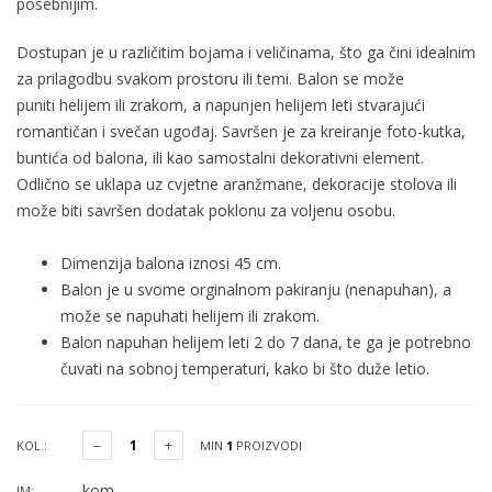
posebnijim.
Dostupan je u različitim bojama i veličinama, što ga čini idealnim
za prilagodbu svakom prostoru ili temi. Balon se može
puniti helijem ili zrakom, a napunjen helijem leti stvarajući
romantičan i svečan ugođaj. Savršen je za kreiranje foto-kutka,
buntića od balona, ili kao samostalni dekorativni element.
Odlično se uklapa uz cvjetne aranžmane, dekoracije stolova ili
može biti savršen dodatak poklonu za voljenu osobu.
Dimenzija balona iznosi 45 cm.
Balon je u svome orginalnom pakiranju (nenapuhan), a
može se napuhati helijem ili zrakom.
Balon napuhan helijem leti 2 do 7 dana, te ga je potrebno
čuvati na sobnoj temperaturi, kako bi što duže letio.
KOL.:
MIN
1
PROIZVODI
kom
JM: