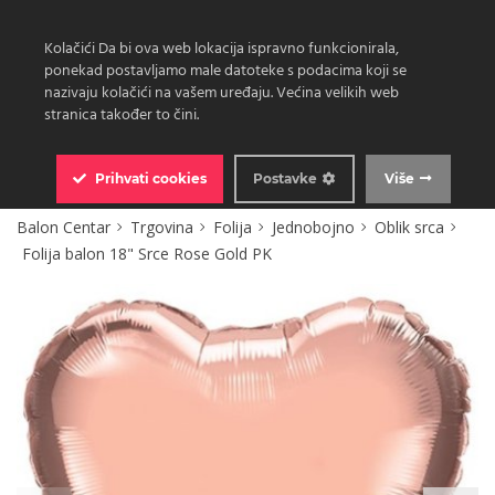
Kolačići Da bi ova web lokacija ispravno funkcionirala,
ponekad postavljamo male datoteke s podacima koji se
nazivaju kolačići na vašem uređaju. Većina velikih web
stranica također to čini.
0
Prihvati
cookies
Postavke
Više
Balon Centar
Trgovina
Folija
Jednobojno
Oblik srca
Folija balon 18" Srce Rose Gold PK