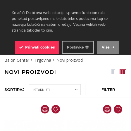
Kolačići Da bi ova web lokacija ispravno funkcionirala,
ponekad postavljamo male datoteke s podacima koji se
nazivaju kolačići na vašem uređaju. Većina velikih web
stranica također to čini.
0
Prihvati
cookies
Postavke
Više
Balon Centar
Trgovina
Novi proizvodi
NOVI PROIZVODI
SORTIRAJ
FILTER