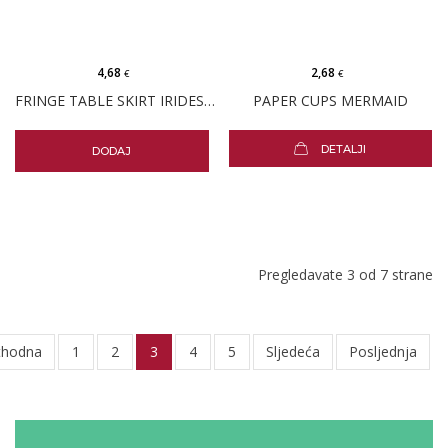
4,68
2,68
€
€
FRINGE TABLE SKIRT IRIDESCENT
PAPER CUPS MERMAID
DETALJI
DODAJ
Pregledavate 3 od 7 strane
thodna
1
2
3
4
5
Sljedeća
Posljednja